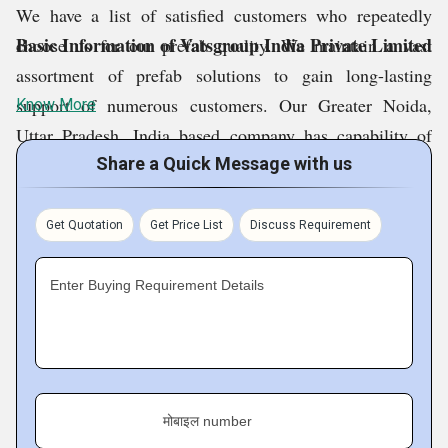
We have a list of satisfied customers who repeatedly
Basic Information of Vatsgroup India Private Limited
choose us for our prefab quality. We maintain a vast
assortment of prefab solutions to gain long-lasting
support of numerous customers. Our Greater Noida,
Know More
Uttar Pradesh, India based company has capability of
designing prefab solutions keeping specific needs into
Share a Quick Message with us
consideration. We offer remarkable products that are
engineered as per norms of the industry.
Get Quotation
Get Price List
Discuss Requirement
Enter Buying Requirement Details
मोबाइल number