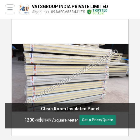
VATSGROUP INDIA PRIVATE LIMITED
TRUSTED
जीएसटी नंबर. 09AAFCV8534J1ZS
SELLER
Insulated Panel
Puf Wall 
1250 आईएनआर
/
e Meter
Squar
Get a Price/Quote