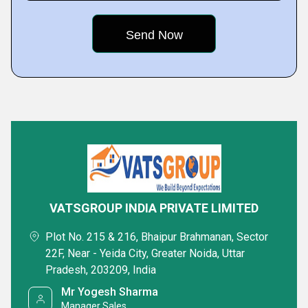
Featured Products
VATSGROUP INDIA PRIVATE LIMITED
Plot No. 215 & 216, Bhaipur Brahmanan, Sector
22F, Near - Yeida City, Greater Noida, Uttar
Puf Roofing Insulated Panel
G2 Workers Ac
Pradesh, 203209, India
Mr Yogesh Sharma
₹ 1050 आईएनआर /Square Meter
₹ 650 आईएनआर 
Manager Sales